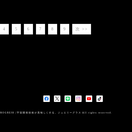
4
5
6
7
8
9
次 >>
OGRESS |宇宙開発技術が美味しくする。ジュエリーグラス All rights reserved.