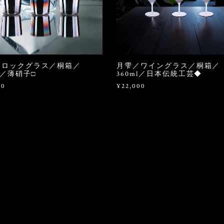
／ロックグラス／桐箱／
月雫／ワイングラス／桐箱／
ml／薄硝子□
360ml／日本伝統工芸◆
00
¥22,000