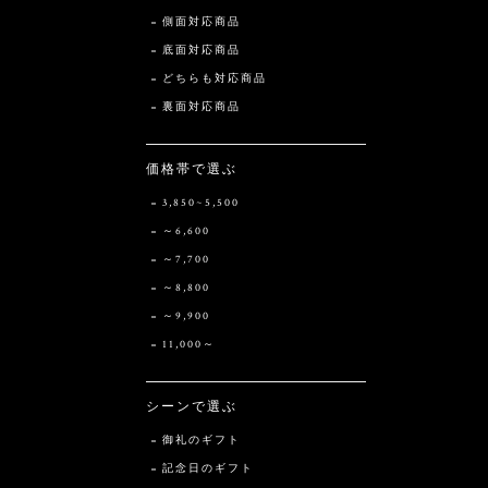
側面対応商品
底面対応商品
どちらも対応商品
裏面対応商品
価格帯で選ぶ
3,850~5,500
～6,600
～7,700
～8,800
～9,900
11,000～
シーンで選ぶ
御礼のギフト
記念日のギフト