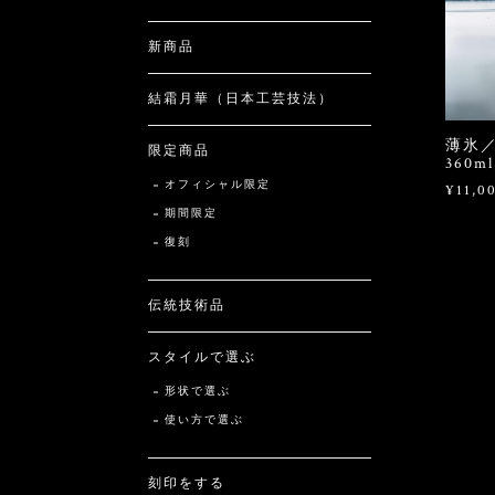
新商品
結霜月華（日本工芸技法）
薄氷
限定商品
360
オフィシャル限定
¥11,0
期間限定
復刻
伝統技術品
スタイルで選ぶ
形状で選ぶ
使い方で選ぶ
刻印をする