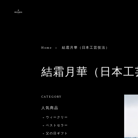
Home
結霜月華（日本工芸技法）
結霜月華（日本工
CATEGORY
人気商品
ウィークリー
ベストセラー
父の日ギフト