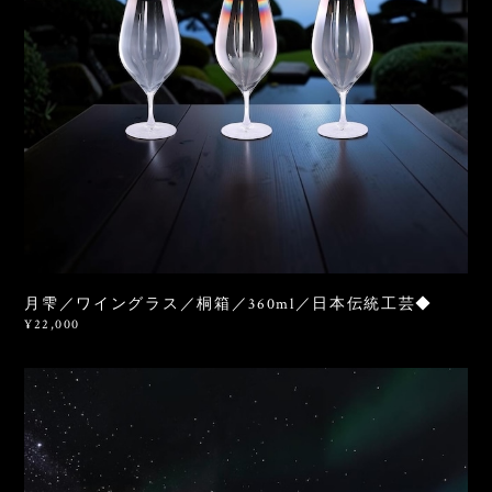
月雫／ワイングラス／桐箱／360ml／日本伝統工芸◆
¥22,000