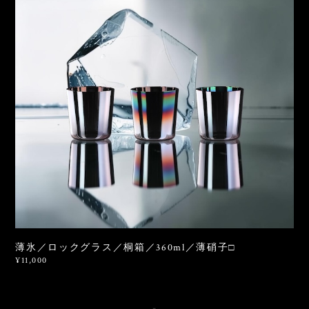
薄氷／ロックグラス／桐箱／360ml／薄硝子□
¥11,000