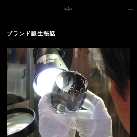
ブランド誕生秘話
⁡