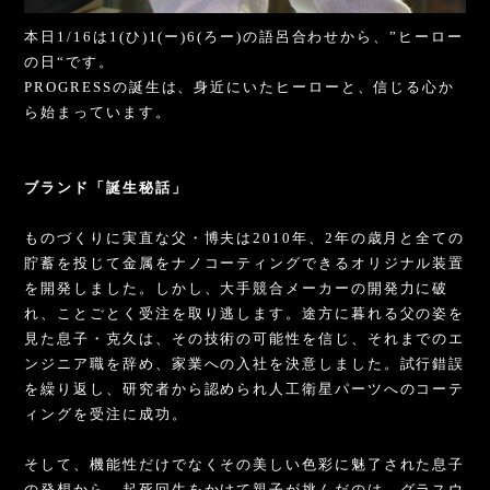
本日1/16は1(ひ)1(ー)6(ろー)の語呂合わせから、”ヒーロー
の日“です。
PROGRESSの誕生は、身近にいたヒーローと、信じる心か
ら始まっています。
⁡
⁡
ブランド「誕生秘話」
ものづくりに実直な父・博夫は2010年、2年の歳月と全ての
貯蓄を投じて金属をナノコーティングできるオリジナル装置
を開発しました。しかし、大手競合メーカーの開発力に破
れ、ことごとく受注を取り逃します。途方に暮れる父の姿を
見た息子・克久は、その技術の可能性を信じ、それまでのエ
ンジニア職を辞め、家業への入社を決意しました。試行錯誤
を繰り返し、研究者から認められ人工衛星パーツへのコーテ
ィングを受注に成功。
そして、機能性だけでなくその美しい色彩に魅了された息子
の発想から、起死回生をかけて親子が挑んだのは、グラスウ