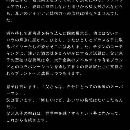
ェアでした。絶対に成功しないと周りから猛反対されながら
も、互いのアイデアと技術力への信頼は揺るぎませんでし
た。
満を持して新商品を持ち込んだ国際展示会。他にはないオー
ロラの輝きに惹かれ、ひとり、またひとりとグラスを手に取
るバイヤーたちの姿がそこにはありました。チタンのコーテ
ィングは、注いだ酒の味をまろやかにすると話題に。父と息
子の型破りな挑戦は今、大手企業のノベルティや有名ブラン
ドとのコラボレーションを通して多くの愛酒家たちに支持さ
れるブランドへと成長しつつあります。
息子は言います。「父さんは、自分にとっての永遠のスーパ
ーマン」。
父は言います。「悔しいけど、あいつの発想はたいしたもん
だ」。
父と息子の挑戦は、世界中を魅了するという夢に向かって、
これからも続きます。
⁡