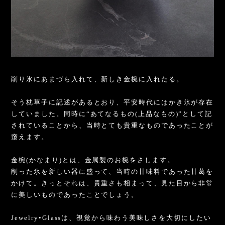
⁡
削り氷にあまづら入れて、新しき金椀に入れたる。
⁡
そう枕草子に記述があるとおり、平安時代にはかき氷が存在
していました。同時に“あてなるもの(上品なもの)”として記
されていることから、当時とても貴重なものであったことが
窺えます。
⁡
金椀(かなまり)とは、金属製のお椀をさします。
削った氷を新しい器に盛って、当時の甘味料であった甘葛を
かけて。きっとそれは、貴重さも相まって、見た目から非常
に美しいものであったことでしょう。
⁡
Jewelry•Glassは、視覚から味わう美味しさを大切にしたい