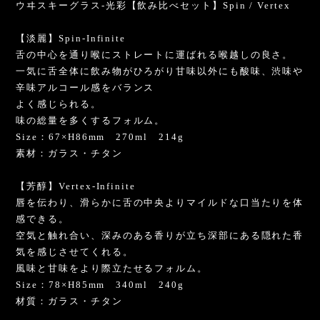
ウヰスキーグラス-光彩【飲み比べセット】Spin / Vertex
【淡麗】Spin-Infinite
舌の中心を通り喉にストレートに運ばれる喉越しの良さ。
一気に舌全体に飲み物がひろがり甘味以外にも酸味、渋味や
辛味アルコール感をバランス
よく感じられる。
味の総量を多くするフォルム。
Size：67×H86mm 270ml 214g
素材：ガラス・チタン
【芳醇】Vertex-Infinite
唇を伝わり、滑らかに舌の中央よりマイルドな口当たりを体
感できる。
空気と触れ合い、深みのある香りが立ち深部にある隠れた香
気を感じさせてくれる。
風味と甘味をより際立たせるフォルム。
Size：78×H85mm 340ml 240g
材質：ガラス・チタン