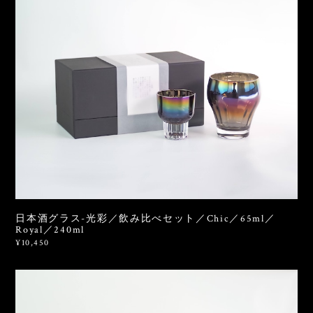
日本酒グラス-光彩／飲み比べセット／Chic／65ml／
Royal／240ml
¥10,450