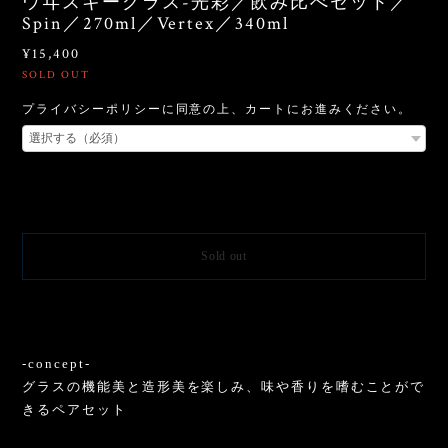
ウヰスキーグラス-光彩／飲み比べセット／
Spin／270ml／Vertex／340ml
¥15,400
SOLD OUT
プライバシーポリシーに同意の上、カートにお進みください。
International shipping available
Sold out
日本国内にお住まいの方向け
-concept-
グラスの機能美と造形美を楽しみ、味や香りを嗜むことがで
きるペアセット