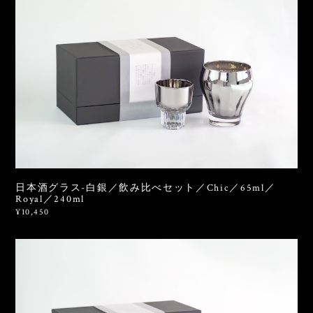
日本酒グラス-白銀／飲み比べセット／Chic／65ml／
Royal／240ml
¥10,450