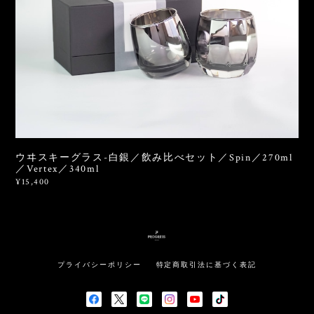
ウヰスキーグラス-白銀／飲み比べセット／Spin／270ml
／Vertex／340ml
¥15,400
プライバシーポリシー
特定商取引法に基づく表記