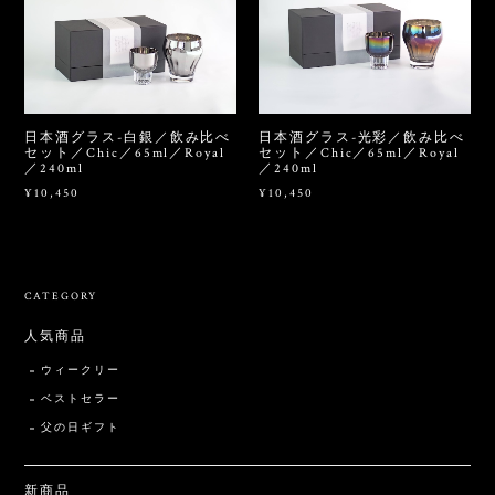
日本酒グラス-白銀／飲み比べ
日本酒グラス-光彩／飲み比べ
セット／Chic／65ml／Royal
セット／Chic／65ml／Royal
／240ml
／240ml
¥10,450
¥10,450
CATEGORY
人気商品
ウィークリー
ベストセラー
父の日ギフト
新商品