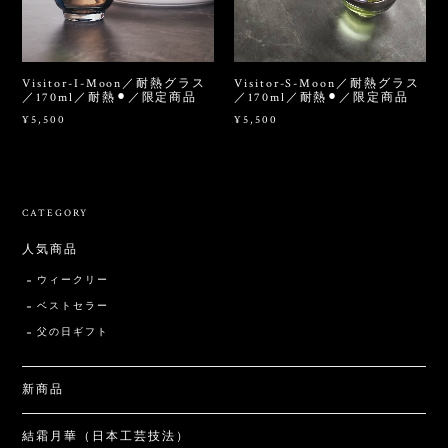
Visitor-I-Moon／耐熱グラス
Visitor-S-Moon／耐熱グラス
／170ml／耐熱⚫︎／限定商品
／170ml／耐熱⚫︎／限定商品
¥5,500
¥5,500
CATEGORY
人気商品
ウィークリー
ベストセラー
父の日ギフト
新商品
結霜月華（日本工芸技法）