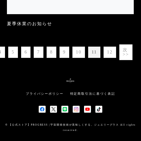
夏季休業のお知らせ
次
4
5
6
7
8
9
10
11
12
>>
プライバシーポリシー
特定商取引法に基づく表記
© 【公式ストア】PROGRESS |宇宙開発技術が美味しくする。ジュエリーグラス All rights
reserved.